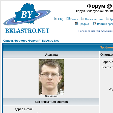
Форум @ 
Форум белорусской любит
FAQ
Поиск
Пользователи
Гр
Профиль
Войти и пр
Полезнее пройти путь жизни
Список форумов Форум @ BelAstro.Net
Профиль
Аватара
О польз
Зареги
Всего 
Ро
Site Admin
Как связаться Deimos
Адрес e-mail: