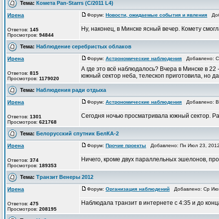
Тема:
Комета Pan-Starrs (С/2011 L4)
Ирена
Форум:
Новости, ожидаемые события и явления
Доба
Ну, наконец, в Минске ясный вечер. Комету смог
Ответов:
145
Просмотров:
94844
Тема:
Наблюдение серебристых облаков
Ирена
Форум:
Астрономические наблюдения
Добавлено: Ср
А где это всё наблюдалось? Вчера в Минске в 22
Ответов:
815
южный сектор неба, телескоп приготовила, но да
Просмотров:
1179020
Тема:
Наблюдения ради отдыха
Ирена
Форум:
Астрономические наблюдения
Добавлено: Вт
Сегодня ночью просматривала южный сектор. Ра
Ответов:
1301
Просмотров:
621768
Тема:
Белорусский спутник БелКА-2
Ирена
Форум:
Прочие проекты
Добавлено: Пн Июл 23, 201
Ничего, кроме двух параллельных эшелонов, про
Ответов:
374
Просмотров:
189353
Тема:
Транзит Венеры 2012
Ирена
Форум:
Организация наблюдений
Добавлено: Ср Июн
Наблюдала транзит в интернете с 4:35 и до конц
Ответов:
475
Просмотров:
208195