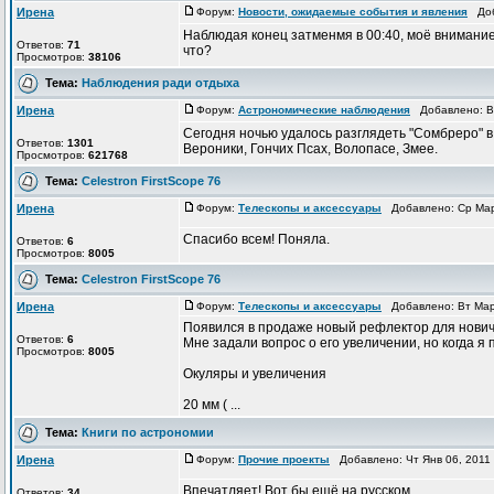
Ирена
Форум:
Новости, ожидаемые события и явления
Доба
Наблюдая конец затменмя в 00:40, моё внимание 
Ответов:
71
что?
Просмотров:
38106
Тема:
Наблюдения ради отдыха
Ирена
Форум:
Астрономические наблюдения
Добавлено: Вс
Сегодня ночью удалось разглядеть "Сомбреро" в
Ответов:
1301
Вероники, Гончих Псах, Волопасе, Змее.
Просмотров:
621768
Тема:
Celestron FirstScope 76
Ирена
Форум:
Телескопы и аксессуары
Добавлено: Ср Мар
Спасибо всем! Поняла.
Ответов:
6
Просмотров:
8005
Тема:
Celestron FirstScope 76
Ирена
Форум:
Телескопы и аксессуары
Добавлено: Вт Мар
Появился в продаже новый рефлектор для нович
Ответов:
6
Мне задали вопрос о его увеличении, но когда я
Просмотров:
8005
Окуляры и увеличения
20 мм ( ...
Тема:
Книги по астрономии
Ирена
Форум:
Прочие проекты
Добавлено: Чт Янв 06, 2011
Впечатляет! Вот бы ещё на русском.
Ответов:
34