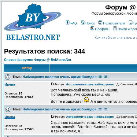
Форум @ 
Форум белорусской любит
FAQ
Поиск
Пользователи
Гр
Профиль
Войти и пр
Критик обязан знать все, а 
Результатов поиска: 344
Список форумов Форум @ BelAstro.Net
Автор
Тема:
Наблюдения полетов очень ярких болидов !!!!!!!!!
Ирена
Форум:
Астрономические наблюдения
Добавлено: Чт
Вот Челябинский пока так и не нашли.
Ответов:
35
Поправочка. Уже скоро месяц, как
Просмотров:
17565
Вот те и здрасьте!
А я где-то читала опровер
Тема:
Наблюдения полетов очень ярких болидов !!!!!!!!!
Ирена
Форум:
Астрономические наблюдения
Добавлено: Ср
Странное название темы. Наблюдать мохно мете
Ответов:
35
очень повезёт. Вот Челябинский пока так и не н
Просмотров:
17565
я так понимаю, ч ...