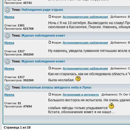
Просмотров:
42741
Тема:
Наблюдения ради отдыха
Ирена
Форум:
Астрономические наблюдения
Добавлено: Вс
Ночь с 9 на 10 октября. Вызвездило на славу! Пр
Ответов:
1301
скопления в Кассиопее, Персее. Наконец, обнаужи
Просмотров:
621768
Тема:
Журнал наблюдения комет
Ирена
Форум:
Астрономические наблюдения
Добавлено: Вс
Ну наконец, увидела туманное пятнышко возле η
Ответов:
1317
Просмотров:
392260
Тема:
Журнал наблюдения комет
Ирена
Форум:
Астрономические наблюдения
Добавлено: Сб
Как ни старалась, как ни обследовала область к 
Ответов:
1317
была неслабая.
Просмотров:
392260
Тема:
Бесплатные атласы звёздного неба и Луны
Ирена
Форум:
Астрономия в интернете
Добавлено: Пт Окт 
Большого восторга не испытала. Не очень удач
Ответов:
31
Просмотров:
47694
слабые звёзды только угадываются
Кстати, обозначение комет я не нашл ...
Страница
1
из
18