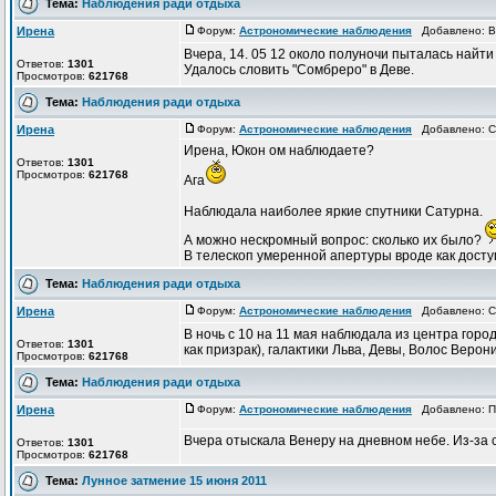
Тема:
Наблюдения ради отдыха
Ирена
Форум:
Астрономические наблюдения
Добавлено: Вт
Вчера, 14. 05 12 около полуночи пыталась найти
Ответов:
1301
Удалось словить "Сомбреро" в Деве.
Просмотров:
621768
Тема:
Наблюдения ради отдыха
Ирена
Форум:
Астрономические наблюдения
Добавлено: Сб
Ирена, Юкон ом наблюдаете?
Ответов:
1301
Просмотров:
621768
Ага
Наблюдала наиболее яркие спутники Сатурна.
А можно нескромный вопрос: сколько их было?
В телескоп умеренной апертуры вроде как доступ
Тема:
Наблюдения ради отдыха
Ирена
Форум:
Астрономические наблюдения
Добавлено: Сб
В ночь с 10 на 11 мая наблюдала из центра горо
Ответов:
1301
как призрак), галактики Льва, Девы, Волос Вероник
Просмотров:
621768
Тема:
Наблюдения ради отдыха
Ирена
Форум:
Астрономические наблюдения
Добавлено: Пт
Вчера отыскала Венеру на дневном небе. Из-за 
Ответов:
1301
Просмотров:
621768
Тема:
Лунное затмение 15 июня 2011