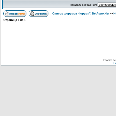
Показать сообщения:
Список форумов Форум @ BelAstro.Net
->
Н
Страница
1
из
1
Powered by
Ру