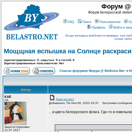
Форум @ 
Форум белорусской любит
FAQ
Поиск
Пользователи
Гр
Профиль
Войти и пр
Когда женщина влюбляется впервые, она люб
только любо
Мощщная вспышка на Солнце раскрасил
зарегистрированных: 0, скрытых: 0 и гостей: 0
Зарегистрированные пользователи: Нет
Список форумов Форум @ BelAstro.Net
->
Н
Автор
KAE
Линк на пост
ЛА
Добавлено: Пн Ноя 06, 2023 19:37
Заголовок сообщения
... в цвета белорусского флага. Где-то в гомель
Зарегистрирован:
21.07.2017