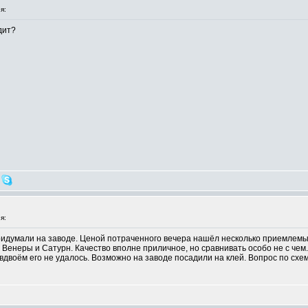
я:
дит?
я:
 придумали на заводе. Ценой потраченного вечера нашёл несколько приемлем
 Венеры и Сатурн. Качество вполне приличное, но сравнивать особо не с чем
 вдвоём его не удалось. Возможно на заводе посадили на клей. Вопрос по схе