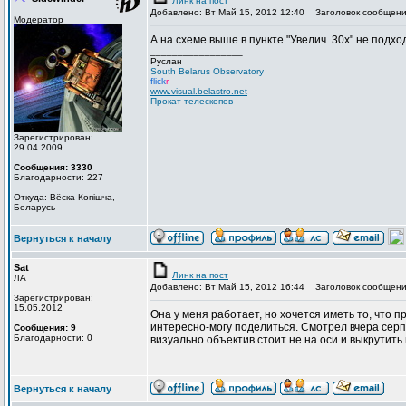
Линк на пост
Добавлено: Вт Май 15, 2012 12:40
Заголовок сообщени
Модератор
А на схеме выше в пункте "Увелич. 30х" не подхо
_________________
Руслан
South Belarus Observatory
flick
r
www.visual.belastro.net
Прокат телескопов
Зарегистрирован:
29.04.2009
Сообщения: 3330
Благодарности: 227
Откуда: Вёска Копішча,
Беларусь
Вернуться к началу
Sat
Линк на пост
ЛА
Добавлено: Вт Май 15, 2012 16:44
Заголовок сообщени
Зарегистрирован:
15.05.2012
Она у меня работает, но хочется иметь то, что
интересно-могу поделиться. Смотрел вчера серп
Сообщения: 9
Благодарности: 0
визуально объектив стоит не на оси и выкрутить
Вернуться к началу