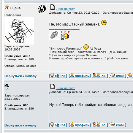
Lupus
Линк на пост
Добавлено: Ср Фев 23, 2011 02:20
Заголовок сообщени
RadioAdmin
Не, это масштабный элемент.
_________________
_______________________________________________
Зарегистрирован:
"Вит, cкоро Геминиды!"
(с) Pova
10.07.2007
"Познавший себя -- собственный палач." (с) Ф. Ницше
"Просто я живу на улице Ленина
Сообщения: 4337
И меня зарубает время от вре-ме-ни..." (с) Ф. Чистяков
Благодарности: 100
Откуда: Minsk, Belarus
Вернуться к началу
ML
Линк на пост
ЛА
Добавлено: Ср Фев 23, 2011 14:36
Заголовок сообщени
Зарегистрирован:
24.12.2010
Ну вот! Теперь тебе прийдется обновить подпись 
Сообщения: 800
Благодарности: 286
Вернуться к началу