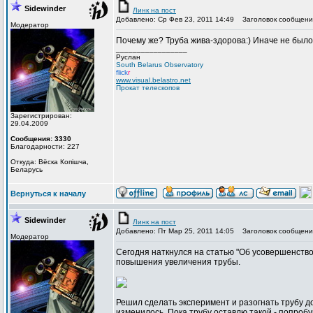
Sidewinder
Линк на пост
Добавлено: Ср Фев 23, 2011 14:49
Заголовок сообщени
Модератор
Почему же? Труба жива-здорова:) Иначе не было
_________________
Руслан
South Belarus Observatory
flick
r
www.visual.belastro.net
Прокат телескопов
Зарегистрирован:
29.04.2009
Сообщения: 3330
Благодарности: 227
Откуда: Вёска Копішча,
Беларусь
Вернуться к началу
Sidewinder
Линк на пост
Добавлено: Пт Мар 25, 2011 14:05
Заголовок сообщени
Модератор
Сегодня наткнулся на статью "Об усовершенство
повышения увеличения трубы.
Решил сделать эксперимент и разогнать трубу д
изменилось. Пока трубу оставлю такой - попро