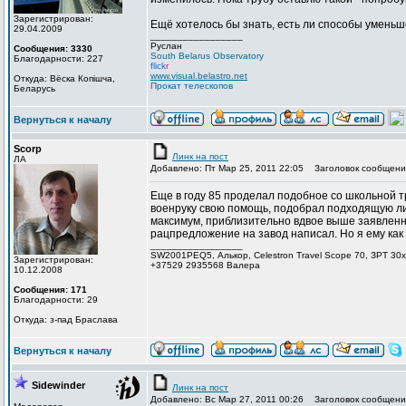
Зарегистрирован:
Ещё хотелось бы знать, есть ли способы умень
29.04.2009
_________________
Руслан
Сообщения: 3330
South Belarus Observatory
Благодарности: 227
flick
r
www.visual.belastro.net
Откуда: Вёска Копішча,
Прокат телескопов
Беларусь
Вернуться к началу
Scorp
Линк на пост
ЛА
Добавлено: Пт Мар 25, 2011 22:05
Заголовок сообщени
Еще в году 85 проделал подобное со школьной тр
военруку свою помощь, подобрал подходящую ли
максимум, приблизительно вдвое выше заявленно
рацпредложение на завод написал. Но я ему как с
_________________
SW2001PEQ5, Алькор, Celestron Travel Scope 70, ЗРТ 30х
Зарегистрирован:
+37529 2935568 Валера
10.12.2008
Сообщения: 171
Благодарности: 29
Откуда: з-пад Браслава
Вернуться к началу
Sidewinder
Линк на пост
Добавлено: Вс Мар 27, 2011 00:26
Заголовок сообщени