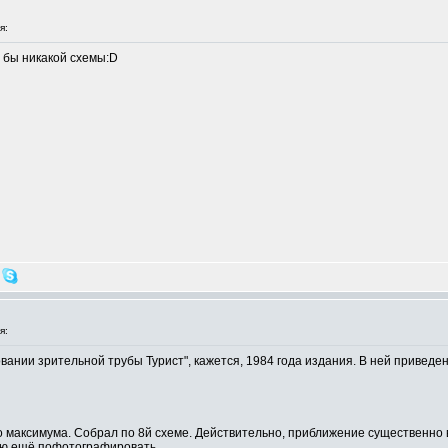
я:
 бы никакой схемы:D
я:
вании зрительной трубы Турист", кажется, 1984 года издания. В ней привед
о максимума. Собрал по 8й схеме. Действительно, приближение существенно 
бую ещё пофотографировать.