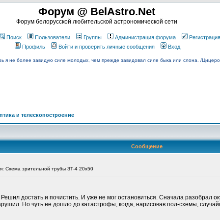
Форум @ BelAstro.Net
Форум белорусской любительской астрономической сети
Поиск
Пользователи
Группы
Администрация форума
Регистраци
Профиль
Войти и проверить личные сообщения
Вход
рь я не более завидую силе молодых, чем прежде завидовал силе быка или слона. /Цицеро
птика и телескопостроение
Сообщение
: Схема зрительной трубы ЗТ-4 20х50
Решил достать и почистить. И уже не мог остановиться. Сначала разобрал ок
рушил. Но чуть не дошло до катастрофы, когда, нарисовав пол-схемы, случай