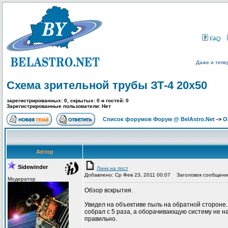
FAQ
Даже и тепе
Схема зрительной трубы ЗТ-4 20х50
зарегистрированных: 0, скрытых: 0 и гостей: 0
Зарегистрированные пользователи: Нет
Список форумов Форум @ BelAstro.Net
->
О
Автор
Sidewinder
Линк на пост
Добавлено: Ср Фев 23, 2011 00:07
Заголовок сообщения
Модератор
Обзор вскрытия.
Увидел на объективе пыль на обратной стороне. 
собрал с 5 раза, а оборачивающую систему не на
правильно.