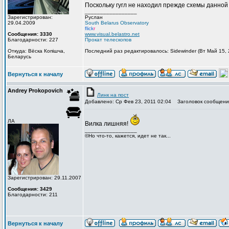
Поскольку гугл не находил прежде схемы данно
_________________
Зарегистрирован:
Руслан
29.04.2009
South Belarus Observatory
flick
r
Сообщения: 3330
www.visual.belastro.net
Благодарности: 227
Прокат телескопов
Откуда: Вёска Копішча,
Последний раз редактировалось: Sidewinder (Вт Май 15, 
Беларусь
Вернуться к началу
Andrey Prokopovich
Линк на пост
Добавлено: Ср Фев 23, 2011 02:04
Заголовок сообщени
ЛА
Вилка лишняя!
_________________
©Но что-то, кажется, идет не так...
Зарегистрирован: 29.11.2007
Сообщения: 3429
Благодарности: 211
Вернуться к началу