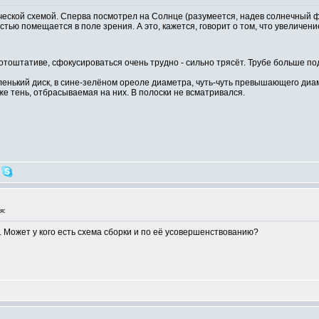
еской схемой. Сперва посмотрел на Солнце (разумеется, надев солнечный ф
тью помещается в поле зрения. А это, кажется, говорит о том, что увеличен
отоштативе, сфокусироваться очень трудно - сильно трясёт. Трубе больше п
аленький диск, в сине-зелёном ореоле диаметра, чуть-чуть превышающего ди
же тень, отбрасываемая на них. В полоски не всматривался.
я:
. Может у кого есть схема сборки и по её усовершенствованию?