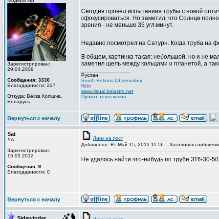
Модератор
Сегодня провёл испытаниия трубы с новой оптич
сфокусироваться. Но заметил, что Солнце полнос
зрения - не меньше 35 угл.минут.
Недавно посмотрел на Сатурн. Когда труба на ф
В общем, картинка такая: небольшой, но и не м
заметил щель между кольцами и планетой, а так
Зарегистрирован:
29.04.2009
_________________
Руслан
Сообщения: 3330
South Belarus Observatory
Благодарности: 227
flick
r
www.visual.belastro.net
Откуда: Вёска Копішча,
Прокат телескопов
Беларусь
Вернуться к началу
Sat
Линк на пост
ЛА
Добавлено: Вт Май 15, 2012 11:56
Заголовок сообщени
Зарегистрирован:
15.05.2012
Не удалось найти что-нибудь по трубе ЗТ6-30-50
Сообщения: 9
Благодарности: 0
Вернуться к началу
Sidewinder