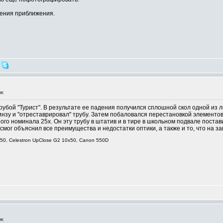
шения приближения.
я:
убой "Турист". В результате ее падения получился сплошной скол одной из ли
нзу и "отреставрировал" трубу. Затем побаловался перестановкой элементо
го номинала 25х. Он эту трубу в штатив и в тире в школьном подвале постав
мог объяснил все преимущества и недостатки оптики, а также и то, что на за
50, Celestron UpClose G2 10x50, Canon 550D
я: