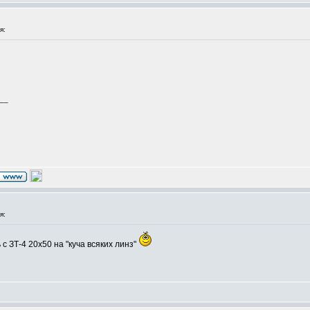
я:
__
я:
с ЗТ-4 20х50 на "куча всяких линз"