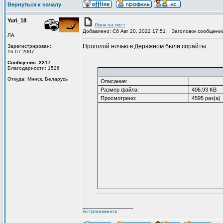
Вернуться к началу
Yuri_18
Линк на пост
Добавлено: Сб Авг 20, 2022 17:51
Заголовок сообщени
ЛА
Прошлой ночью в Деражном были спрайты
Зарегистрирован:
16.07.2007
Сообщения: 2217
Благодарности: 1526
Откуда: Минск, Беларусь
Описание:
Размер файла:
406.93 KB
Просмотрено:
4595 раз(а)
_________________
Астрономинск