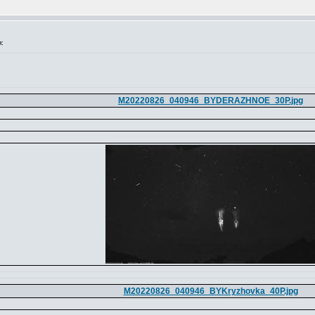
:
M20220826_040946_BYDERAZHNOE_30P.jpg
M20220826_040946_BYKryzhovka_40P.jpg