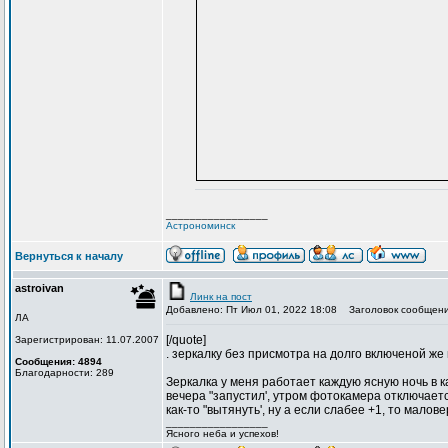
_________________
Астрономинск
Вернуться к началу
astroivan
Линк на пост
Добавлено: Пт Июл 01, 2022 18:08
Заголовок сообщени
ЛА
[/quote]
Зарегистрирован: 11.07.2007
. зеркалку без присмотра на долго включеной же 
Сообщения: 4894
Благодарности: 289
Зеркалка у меня работает каждую ясную ночь в 
вечера "запустил', утром фотокамера отключаетс
как-то "вытянуть', ну а если слабее +1, то малов
_________________
Ясного неба и успехов!