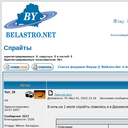
FAQ
3лословящий
Спрайты
зарегистрированных: 0, скрытых: 0 и гостей: 0
Зарегистрированные пользователи: Нет
Список форумов Форум @ BelAstro.Net
->
А
Автор
Yuri_18
Линк на пост
Добавлено: Пт Июл 01, 2022 12:19
Заголовок сообщени
ЛА
В ночь на 1 июля спрайты ловились и в Деражно
Зарегистрирован:
16.07.2007
Сообщения: 2217
Благодарности: 1526
Откуда: Минск, Беларусь
Описание: