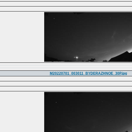
M20220701_003011_BYDERAZHNOE_30P.jpg