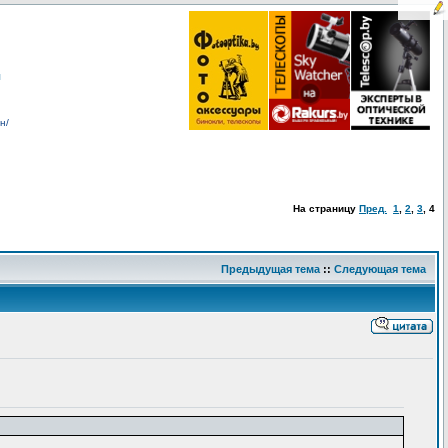
я
н/
На страницу
Пред.
1
,
2
,
3
,
4
Предыдущая тема
::
Следующая тема