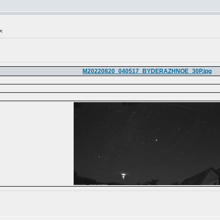
я:
M20220820_040517_BYDERAZHNOE_30P.jpg