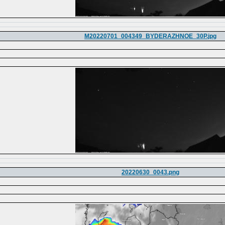
M20220701_004349_BYDERAZHNOE_30P.jpg
20220630_0043.png