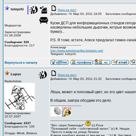
tuteychi
Линк на пост
Добавлено: Чт Мар 03, 2011 19:05
Заголовок сообщени
Куски ДСП для ингформационных стендов сегодн
Модератор
насверлены небольшие дырочки, котрые возможно
бумагу...
Зарегистрирован:
01.08.2008
P.S. Я тоже, кстати, Алесе предлагал темно-синий
Сообщения: 926
_________________
Благодарности: 217
Александр
http://www.astrobesedka.belastro.net/
Telegram: tuteychi
Вернуться к началу
Lupus
Линк на пост
Добавлено: Чт Мар 03, 2011 21:32
Заголовок сообщени
RadioAdmin
Лёша, может и попсовый цвет, но это цвет нашег
В общем, завтра обсудим это дело.
_________________
Зарегистрирован:
10.07.2007
_______________________________________________
Сообщения: 4337
"Вит, cкоро Геминиды!"
(с) Pova
Благодарности: 100
"Познавший себя -- собственный палач." (с) Ф. Ницше
"Просто я живу на улице Ленина
Откуда: Minsk, Belarus
И меня зарубает время от вре-ме-ни..." (с) Ф. Чистяков