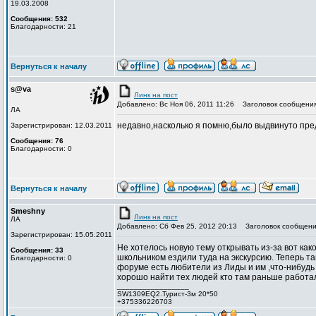
19.03.2008
Сообщения: 532
Благодарности: 21
Вернуться к началу
s@va
Линк на пост
Добавлено: Вс Ноя 06, 2011 11:26
Заголовок сообщения
ЛА
недавно,насколько я помню,было выдвинуто предл
Зарегистрирован: 12.03.2011
Сообщения: 76
Благодарности: 0
Вернуться к началу
Smeshny
Линк на пост
ЛА
Добавлено: Сб Фев 25, 2012 20:13
Заголовок сообщени
Зарегистрирован: 15.05.2011
Не хотелось новую тему открывать из-за вот как
Сообщения: 33
школьником ездили туда на экскурсию. Теперь там
Благодарности: 0
форуме есть любители из Лиды и им ,что-нибудь
хорошо найти тех людей кто там раньше работа
_________________
SW1309EQ2.Турист-3м 20*50
+375336226703