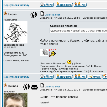
Вернуться к началу
Lupus
Линк на пост
Добавлено: Чт Мар 03, 2011 16:59
Заголовок сообщени
RadioAdmin
Cassiopeia писал(а):
(думаю выбрать черный цвет, может есть поже
Майки с логотипом то белые, то чёрные, а флаг 
лучше синего.
Зарегистрирован:
_________________
10.07.2007
Сообщения: 4337
Благодарности: 100
_______________________________________________
Откуда: Minsk, Belarus
"Вит, cкоро Геминиды!"
(с) Pova
"Познавший себя -- собственный палач." (с) Ф. Ницше
"Просто я живу на улице Ленина
И меня зарубает время от вре-ме-ни..." (с) Ф. Чистяков
Вернуться к началу
Deimos
Линк на пост
Добавлено: Чт Мар 03, 2011 17:33
Заголовок сообщени
Site Admin
Синие - это попсово совсем..
_________________
Алексей