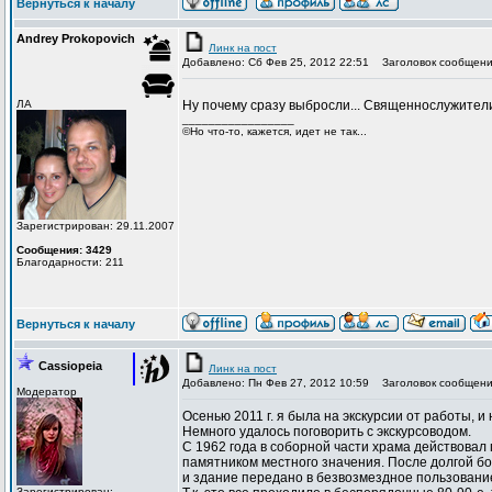
Вернуться к началу
Andrey Prokopovich
Линк на пост
Добавлено: Сб Фев 25, 2012 22:51
Заголовок сообщени
ЛА
Ну почему сразу выбросли... Священнослужите
_________________
©Но что-то, кажется, идет не так...
Зарегистрирован: 29.11.2007
Сообщения: 3429
Благодарности: 211
Вернуться к началу
Cassiopeia
Линк на пост
Добавлено: Пн Фев 27, 2012 10:59
Заголовок сообщени
Модератор
Осенью 2011 г. я была на экскурсии от работы, 
Немного удалось поговорить с экскурсоводом.
С 1962 года в соборной части храма действова
памятником местного значения. После долгой бо
и здание передано в безвозмездное пользовани
Зарегистрирован: