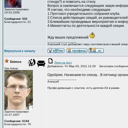
стенда?) и повесить на стену.
Вопрос в заключается следующем: какую информ
Зарегистрирован:
Я считаю, что необходимо следующее:
19.03.2008
1.Протокол учредительного собрания клуба.
2.Список действующих секций, их руководителей 
Сообщения: 532
3.Ближайшие проводимые мероприятия и информ
Благодарности: 21
4.Миниотчеты по деятельности каждой секции.
Жду ваших предложений
_________________
Хороший стул добавляет пару сантиметров к вашей апер
Вернуться к началу
Deimos
Линк на пост
Добавлено: Чт Мар 03, 2011 12:29
Заголовок сообщени
Site Admin
Одобряю. Начинаем по списку... В пятницу орга
_________________
Алексей
Профи-диванщик с опытом, есть диплом А4 в рамке.
Зарегистрирован:
10.07.2007
Сообщения: 6194
Благодарности: 79