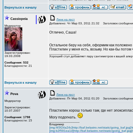
Вернуться к началу
Cassiopeia
Линк на пост
Добавлено: Чт Мар 03, 2011 21:32
Заголовок сообщени
Модератор
Отлично, Саша!
Остальное беру на себя, оформим как положено
Пластилин у меня есть, возьму. Но как-бы потом
Зарегистрирован:
_________________
19.03.2008
Хороший стул добавляет пару сантиметров к вашей апер
Сообщения: 532
Благодарности: 21
Вернуться к началу
Pova
Линк на пост
Добавлено: Пт Мар 04, 2011 01:20
Заголовок сообщени
Модератор
Зарегистрирован:
Пластилин хорош только там, где нет эпоксипл
10.07.2007
Могу подогнать.
Сообщения: 1798
Благодарности: 15
_________________
Владимир
[img:f45f24a24c]http://baf.belastro.net/static/going_baf.jpg[
[img:b2f591ea1d]http://baf.belastro.net/static/going_baf.jpg