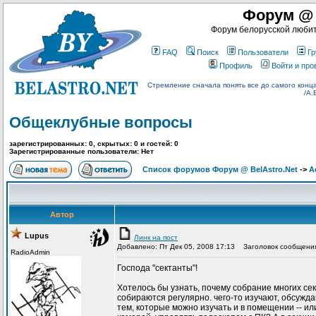
Форум @ 
Форум белорусской любит
FAQ
Поиск
Пользователи
Гр
Профиль
Войти и пр
Стремление сначала понять все до самого конца,
/А.
Общеклубные вопросы
зарегистрированных: 0, скрытых: 0 и гостей: 0
Зарегистрированные пользователи: Нет
Список форумов Форум @ BelAstro.Net
->
А
Автор
Lupus
Линк на пост
Добавлено: Пт Дек 05, 2008 17:13
Заголовок сообщения
RadioAdmin
Господа "сектанты"!
Хотелось бы узнать, почему собрание многих се
собираются регулярно. чего-то изучают, обсуждаю
тем, которые можно изучать и в помещении -- и