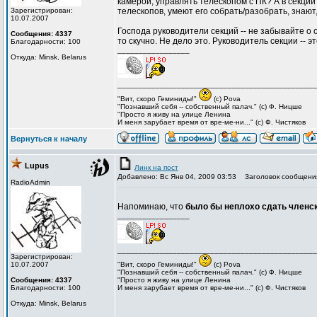
камерой, управлять телескопом с ПК? А в секци
Зарегистрирован:
телескопов, умеют его собрать/разобрать, знают
10.07.2007
Господа руководители секций -- не забывайте о 
Сообщения: 4337
то скучно. Не дело это. Руководитель секции -- э
Благодарности: 100
_________________
Откуда: Minsk, Belarus
_______________________________________________
"Вит, cкоро Геминиды!"
(с) Pova
"Познавший себя -- собственный палач." (с) Ф. Ницше
"Просто я живу на улице Ленина
И меня зарубает время от вре-ме-ни..." (с) Ф. Чистяков
Вернуться к началу
Lupus
Линк на пост
Добавлено: Вс Янв 04, 2009 03:53
Заголовок сообщени
RadioAdmin
Напоминаю, что
было бы неплохо сдать членск
_________________
_______________________________________________
Зарегистрирован:
10.07.2007
"Вит, cкоро Геминиды!"
(с) Pova
"Познавший себя -- собственный палач." (с) Ф. Ницше
Сообщения: 4337
"Просто я живу на улице Ленина
Благодарности: 100
И меня зарубает время от вре-ме-ни..." (с) Ф. Чистяков
Откуда: Minsk, Belarus