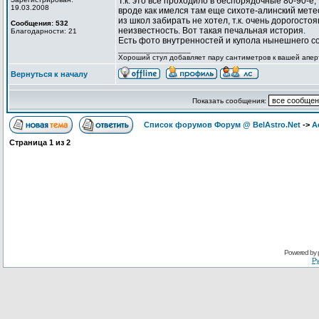
Т.к. это все проходило в беспорядочные 80-90-е
19.03.2008
вроде как имелся там еще сихоте-алинский мете
из школ забирать не хотел, т.к. очень дорогостоя
Сообщения: 532
неизвестность. Вот такая печальная история.
Благодарности: 21
Есть фото внутренностей и купола нынешнего со
_________________
Хороший стул добавляет пару сантиметров к вашей апер
Вернуться к началу
Показать сообщения:
Список форумов Форум @ BelAstro.Net
->
А
Страница
1
из
2
Powered by
Ру