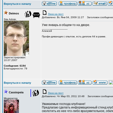
Вернуться к началу
Deimos
Линк на пост
Добавлено: Вс Янв 04, 2009 11:27
Заголовок сообщени
Site Admin
Уже январь в общем-то на дворе.
_________________
Алексей
Профи-диванщик с опытом, есть диплом А4 в рамке.
Зарегистрирован:
10.07.2007
Сообщения: 6194
Благодарности: 79
Вернуться к началу
Cassiopeia
Линк на пост
Добавлено: Чт Мар 03, 2011 10:48
Заголовок сообщени
Модератор
Уважаемые господа клубчане!
Предлагаю сделать информационный стенд клуба 
сколотить из нее что-либо вразумительное, обк